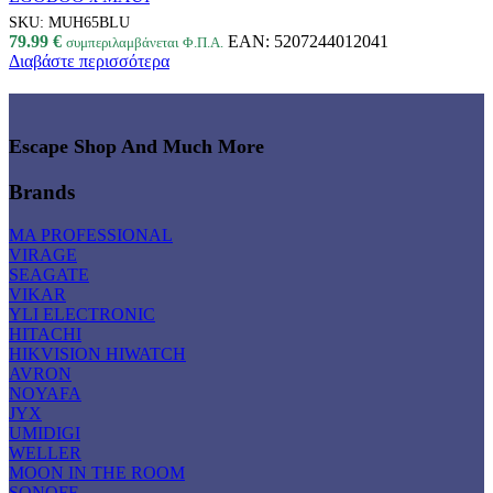
SKU:
MUH65BLU
79.99
€
EAN:
5207244012041
συμπεριλαμβάνεται Φ.Π.Α.
Διαβάστε περισσότερα
Escape Shop And Much More
Brands
MA PROFESSIONAL
VIRAGE
SEAGATE
VIKAR
YLI ELECTRONIC
HITACHI
HIKVISION HIWATCH
AVRON
NOYAFA
JYX
UMIDIGI
WELLER
MOON IN THE ROOM
SONOFF