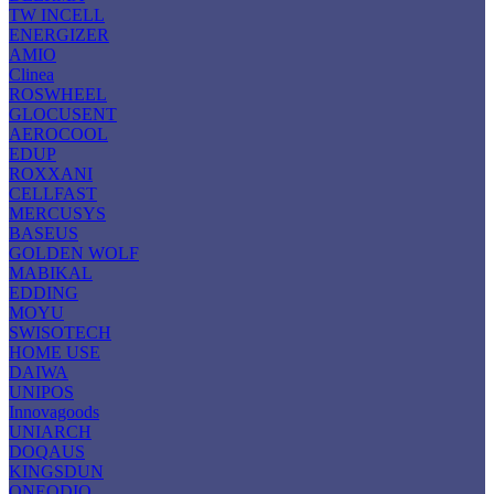
TW INCELL
ENERGIZER
AMIO
Clinea
ROSWHEEL
GLOCUSENT
AEROCOOL
EDUP
ROXXANI
CELLFAST
MERCUSYS
BASEUS
GOLDEN WOLF
MABIKAL
EDDING
MOYU
SWISOTECH
HOME USE
DAIWA
UNIPOS
Innovagoods
UNIARCH
DOQAUS
KINGSDUN
ONEODIO