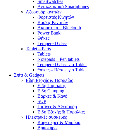
Smartwatches
Ανταλλακτικά Smartphones
Αξεσουάρ κινητών
Φορτιστές Κινητών
Βάσεις Κινητών
Ακουστικά – Bluetooth
Power Bank
Θήκες
Tempered Glass
Tablet – Parts
Tablets
Notepads – Pen tablets
Tempered Glass για Tablet
Θήκες – Βάσεις για Tablet
Σπίτι & Gadgets
Είδη Εξοχής & Παραλίας
Είδη Παραλίας
Είδη Camping
Βάρκες & Κανό
SUP
Πισίνες & Αξεσουάρ
Είδη Εξοχής & Παραλίας
Ηλεκτρικές συσκευές
Καφετιέρες & Μπρίκια
Βραστήρες