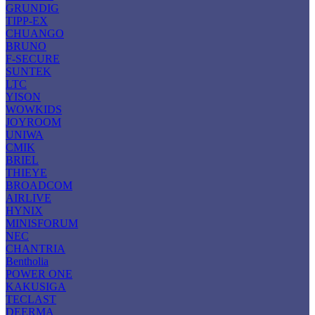
GRUNDIG
TIPP-EX
CHUANGO
BRUNO
F-SECURE
SUNTEK
LTC
YISON
WOWKIDS
JOYROOM
UNIWA
CMIK
BRIEL
THIEYE
BROADCOM
AIRLIVE
HYNIX
MINISFORUM
NEC
CHANTRIA
Bentholia
POWER ONE
KAKUSIGA
TECLAST
DEERMA