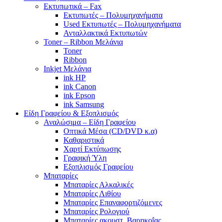
Εκτυπωτικά – Fax
Εκτυπωτές – Πολυμηχανήματα
Used Εκτυπωτές – Πολυμηχανήματα
Ανταλλακτικά Εκτυπωτών
Toner – Ribbon Μελάνια
Toner
Ribbon
Inkjet Μελάνια
ink HP
ink Canon
ink Epson
ink Samsung
Είδη Γραφείου & Εξοπλισμός
Αναλώσιμα – Είδη Γραφείου
Οπτικά Μέσα (CD/DVD κ.α)
Καθαριστικά
Χαρτί Εκτύπωσης
Γραφική Ύλη
Εξοπλισμός Γραφείου
Μπαταρίες
Μπαταρίες Αλκαλικές
Μπαταρίες Λιθίου
Μπαταρίες Επαναφορτιζόμενες
Μπαταρίες Ρολογιού
Μπαταρίες ακουστ. Βαρηκοΐας