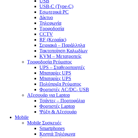
USB
USB-C (Type-C)
Εσωτερικά PC
Δίκτυο
Τηλεφωνία
Τροφοδοσία
CCTV
RF (Κεραίας)
Σειριακά – Παράλληλα
Τακτοποίηση Καλωδίων
KVM – Μετατροπείς
Τροφοδοσία Ρεύματος
UPS – Σταθεροποιητές
Μπαταρίες UPS
Μπαταρίες UPS
Πολύπριζα Ρεύματος
Φορτιστές AC/DC- USB
Αξεσουάρ για Laptop
Τσάντες – Πορτοφόλια
Φορτιστές Laptop
Ψύξη & Αξεσουάρ
Mobile
Mobile Συσκευές
Smartphones
Κινητά Τηλέφωνα