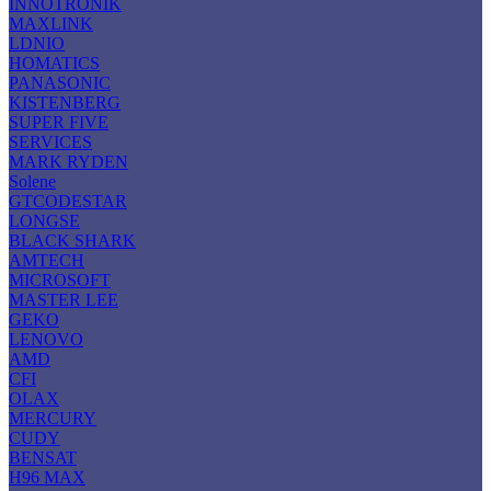
INNOTRONIK
MAXLINK
LDNIO
HOMATICS
PANASONIC
KISTENBERG
SUPER FIVE
SERVICES
MARK RYDEN
Solene
GTCODESTAR
LONGSE
BLACK SHARK
AMTECH
MICROSOFT
MASTER LEE
GEKO
LENOVO
AMD
CFI
OLAX
MERCURY
CUDY
BENSAT
H96 MAX