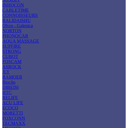
INHOCON
CABLETIME
CONNOISSEURS
BALIDAISHU
Olvos - Galenica
NORTON
PHONOCAR
AQUA MASSAGE
SUPFIRE
STRONG
CUBOT
FOSCAM
ASROCK
JLY
BAMOER
Bioclin
DIBEISI
HTC
RELIFE
ACU LIFE
ECOCO
MORETTI
FOXCONN
TECMAXX