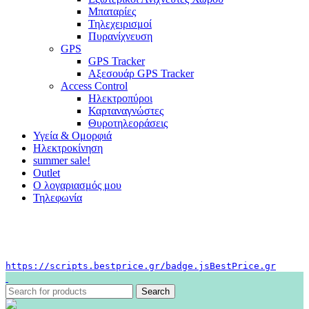
Μπαταρίες
Τηλεχειρισμοί
Πυρανίχνευση
GPS
GPS Tracker
Αξεσουάρ GPS Tracker
Access Control
Ηλεκτροπύροι
Καρταναγνώστες
Θυροτηλεοράσεις
Υγεία & Ομορφιά
Ηλεκτροκίνηση
summer sale!
Outlet
Ο λογαριασμός μου
Τηλεφωνία
https://scripts.bestprice.gr/badge.js
BestPrice.gr
Search