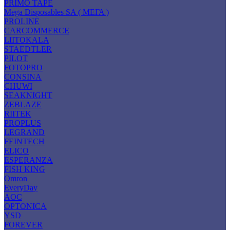
PRIMO TAPE
Mega Disposables SA ( ΜΕΓΑ )
PROLINE
CARCOMMERCE
LIITOKALA
STAEDTLER
PILOT
FOTOPRO
CONSINA
CHUWI
SEAKNIGHT
ZEBLAZE
RIITEK
PROPLUS
LEGRAND
FEINTECH
ELICO
ESPERANZA
FISH KING
Omron
EveryDay
AOC
OPTONICA
YSD
FOREVER