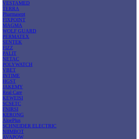
VESTAMED
TERRA
Pharmasept
FIXPOINT
MAGMA
WOLF GUARD
PERMATEX
SENTEK
FIZZ
PALIT
NETAC
POLYWATCH
VBET
INTIME
HGST
JAKEMY
Real Care
KEWEISI
SCSETC
FNIRSI
KERONG
AloePlus
SCHNEIDER ELECTRIC
NIIMBOT
AVAPOW