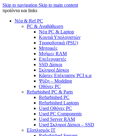
Skip to navigation
Skip to main content
προϊόντα και links
Νέα & Ref PC
PC & Αναβάθμιση
Νέα PC & Laptop
Κουτιά Υπολογιστών
Τροφοδοτικά (PSU)
Μητρικές
Μνήμες RAM
Επεξεργαστές
SSD Δίσκοι
Σκληροί Δίσκοι
Κάρτες Επέκτασης PCI κ.α
Ψύξη – Modding
Οθόνες PC
Refurbished PC & Parts
Refurbished PC
Refurbished Laptops
Used Οθόνες PC
Used PC Components
Used Server RAM
Used Σκληροί Δίσκοι – SSD
Εξοπλισμός IT
Refurbished Servers