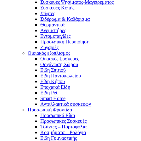
Συσκευές Ψησίματος-Μαγειρέματος
Συσκευές Κοπής
Στίφτες
Σιδέρωμα & Καθάρισμα
Θερμαντικά
Ανεμιστήρες
Εντομοπαγίδες
Προσωπική Περιποίηση
Ζυγαριές
Οικιακός εξοπλισμός
Οικιακές Συσκευές
Οργάνωση Χώρου
Είδη Σπιτιού
Είδη Παντοπωλείου
Είδη Κήπου
Εποχιακά Είδη
Είδη Pet
Smart Home
Ανταλλακτικά συσκευών
Προσωπική Φροντίδα
Προσωπικά Είδη
Προσωπικές Συσκευές
Τσάντες – Πορτοφόλια
Κοσμήματα – Ρολόγια
Είδη Γυμναστικής