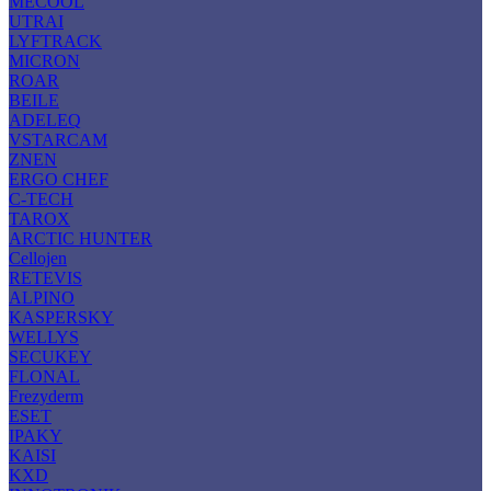
MECOOL
UTRAI
LYFTRACK
MICRON
ROAR
BEILE
ADELEQ
VSTARCAM
ZNEN
ERGO CHEF
C-TECH
TAROX
ARCTIC HUNTER
Cellojen
RETEVIS
ALPINO
KASPERSKY
WELLYS
SECUKEY
FLONAL
Frezyderm
ESET
IPAKY
KAISI
KXD