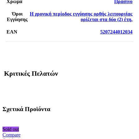
Χρώμα
Πράσινο
Όροι
Η χρονική περίοδος εγγύησης ορθής λειτουργίας
Εγγύησης
ορίζεται στα δύο (2) έτη.
EAN
5207244012034
Κριτικές Πελατών
Σχετικά Προϊόντα
Sold out
Compare