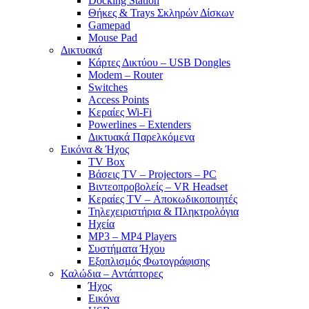
Docking Station
Θήκες & Trays Σκληρών Δίσκων
Gamepad
Mouse Pad
Δικτυακά
Κάρτες Δικτύου – USB Dongles
Modem – Router
Switches
Access Points
Κεραίες Wi-Fi
Powerlines – Extenders
Δικτυακά Παρελκόμενα
Εικόνα & Ήχος
TV Box
Βάσεις TV – Projectors – PC
Βιντεοπροβολείς – VR Headset
Κεραίες TV – Αποκωδικοποιητές
Τηλεχειριστήρια & Πληκτρολόγια
Ηχεία
MP3 – MP4 Players
Συστήματα Ήχου
Εξοπλισμός Φωτογράφισης
Καλώδια – Αντάπτορες
Ήχος
Εικόνα