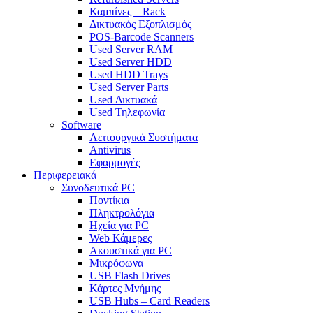
Καμπίνες – Rack
Δικτυακός Εξοπλισμός
POS-Barcode Scanners
Used Server RAM
Used Server HDD
Used HDD Trays
Used Server Parts
Used Δικτυακά
Used Τηλεφωνία
Software
Λειτουργικά Συστήματα
Antivirus
Εφαρμογές
Περιφερειακά
Συνοδευτικά PC
Ποντίκια
Πληκτρολόγια
Ηχεία για PC
Web Κάμερες
Ακουστικά για PC
Μικρόφωνα
USB Flash Drives
Κάρτες Μνήμης
USB Hubs – Card Readers