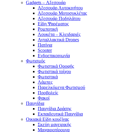
Gadgets – Αξεσουάρ
Αξεσουάρ Αυτοκινήτου
Αξεσουάρ Μοτοσυκλέτας
Αξεσουάρ Ποδηλάτου
Είδη Ψαρέματος
Ρομποτική
Λουκέτα – Κλειδαριές
Ανταλλακτικά Drones
Πατίνια
Scooter
Ενδοεπικοινωνία
Φωτισμός
Φωτιστικά Οροφής
Φωτιστικά τοίχου
Φωτιστικά
Λάμπες
Παρελκόμενα Φωτισμού
Προβολείς
Φακοί
Παιχνίδια
Παιχνίδια Δράσης
Εκπαιδευτικά Παιχνίδια
Οικιακά Είδη κουζίνας
Σκεύη μαγειρικής
Μαχαιροπίρουνα