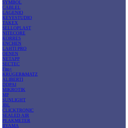
SYMBOL
CABLEL
LAGENIO
KEYESTUDIO
TAKEX
SELLOPLAST
NITECORE
KORRES
ENCHEN
LAHTI PRO
OENEN
NETAPP
SECTEC
Fito+
KRUGER&MΑΤΖ
ALIBERTI
DDPAI
MIKROTIK
MP
SUNLIGHT
JBL
CLICKTRONIC
SEALED AIR
PEAKMETER
IIYAMA