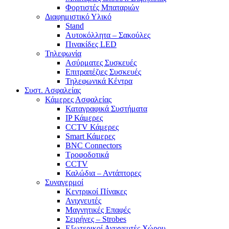
Φορτιστές Μπαταριών
Διαφημιστικό Υλικό
Stand
Αυτοκόλλητα – Σακούλες
Πινακίδες LED
Τηλεφωνία
Ασύρματες Συσκευές
Επιτραπέζιες Συσκευές
Τηλεφωνικά Κέντρα
Συστ. Ασφαλείας
Κάμερες Ασφαλείας
Καταγραφικά Συστήματα
IP Κάμερες
CCTV Κάμερες
Smart Κάμερες
BNC Connectors
Τροφοδοτικά
CCTV
Καλώδια – Αντάπτορες
Συναγερμοί
Κεντρικοί Πίνακες
Ανιχνευτές
Μαγνητικές Επαφές
Σειρήνες – Strobes
Εξωτερικοί Ανιχνευτές Χώρου